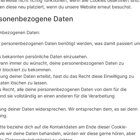
rweise nicht richtig funktioniert, wenn alle Cookies deaktiviert sind.
en diese neu platziert, wenn du unsere Website erneut besuchst.
ersonenbezogene Daten
nenbezogenen Daten:
e personenbezogenen Daten benötigt werden, was damit passiert un
s bekannten persönliche Daten einzusehen.
 wann immer du wünscht, deine personenbezogenen Daten zu
er blockiert zu bekommen.
ung deiner Daten erteilst, hast du das Recht diese Einwilligung zu
ten löschen zu lassen.
s Recht, alle deine personenbezogenen Daten von dem für die
nd sie vollständig an einen anderen für die Verarbeitung
ung deiner Daten widersprechen. Wir entsprechen dem, es sei denn
ung.
tte beziehe dich auf die Kontaktdaten am Ende dieser Cookie-
ie wir deine Daten behandeln, würden wir diese gerne hören, aber
de (Datenschutzbehörde) zu richten.