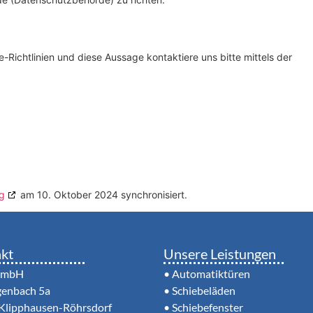
ichtlinien und diese Aussage kontaktiere uns bitte mittels der
g
am 10. Oktober 2024 synchronisiert.
kt
Unsere Leistungen
GmbH
•
Automatiktüren
enbach 5a
•
Schiebeläden
Klipphausen-Röhrsdorf
•
Schiebefenster