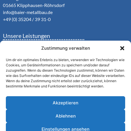
01665 Klipphausen-Röhrsdorf
info@baier-metallbau.de
+49 (0) 35204 / 39 31-0
Unsere Leistungen
•
Automatiktüren
Zustimmung verwalten
•
Schiebeläden
•
Schiebefenster
Um dir ein optimales Erlebnis zu bieten, verwenden wir Technologien wie
•
Einbruchhemmende Türen
Cookies, um Geräteinformationen zu speichern und/oder darauf
zuzugreifen. Wenn du diesen Technologien zustimmst, können wir Daten
•
Metallbau
wie das Surfverhalten oder eindeutige IDs auf dieser Website verarbeiten.
Wenn du deine Zustimmung nicht erteilst oder zurückziehst, können
bestimmte Merkmale und Funktionen beeinträchtigt werden.
Unser Service
• Wartung, Prüfung und Inspektion
Akzeptieren
• Reparaturen
• Modernisierungen
Ablehnen
Einstellungen ansehen